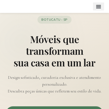
Página inicial
Sobre a DOM
Todos os produ
BOTUCATU • SP
Móveis que
transformam
sua casa em um lar
Design sofisticado, curadoria exclusiva e atendimento
personalizado.
Descubra peças únicas que refletem seu estilo de vida.